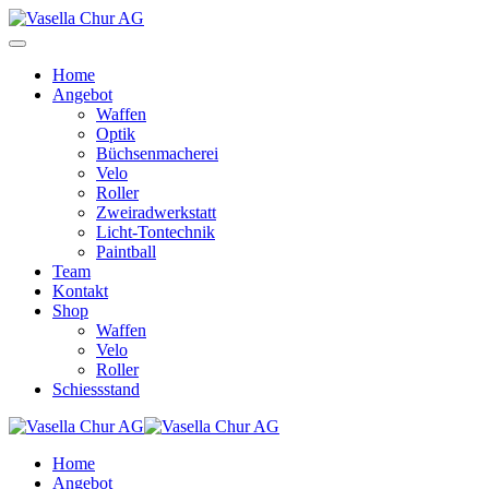
Home
Angebot
Waffen
Optik
Büchsenmacherei
Velo
Roller
Zweiradwerkstatt
Licht-Tontechnik
Paintball
Team
Kontakt
Shop
Waffen
Velo
Roller
Schiessstand
Home
Angebot