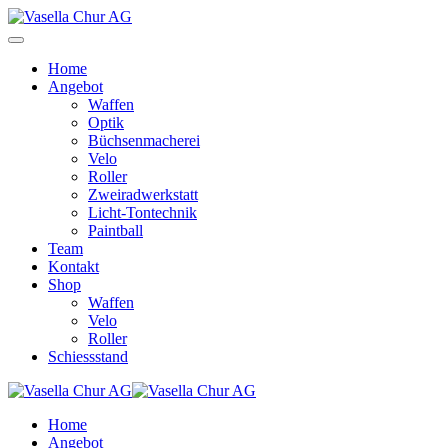
Home
Angebot
Waffen
Optik
Büchsenmacherei
Velo
Roller
Zweiradwerkstatt
Licht-Tontechnik
Paintball
Team
Kontakt
Shop
Waffen
Velo
Roller
Schiessstand
Home
Angebot