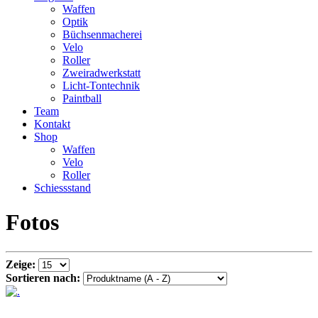
Waffen
Optik
Büchsenmacherei
Velo
Roller
Zweiradwerkstatt
Licht-Tontechnik
Paintball
Team
Kontakt
Shop
Waffen
Velo
Roller
Schiessstand
Fotos
Zeige:
Sortieren nach: