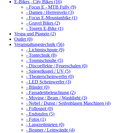
E-Bikes , City Bikes (16)
- Focus E - MTB Fully (9)
- Damen / Herrenvelo (3)
- Focus E-Mountanbike (1)
- Gravel Bikes (2)
- Touren E-Bike (1)
Vespa und Piaggio (2)
Outlet (0)
Veranstaltungstechnik (56)
- Lichtmischpute (9)
- Tontechnik (8)
- Tonmischpulte (5)
- Discoeffekte / Feuerschalen (0)
- Spiegelkugel / UV (5)
- Theaterscheinwerfer (0)
- LED Scheinwerfer (3)
- Blinder (0)
- Fassadenbeleuchtung (2)
- Moving / Beam / Washlight (3)
- Nebel / Dunst / Seifenblasen Maschinen (4)
- Follospot (0)
- Endstufen (5)
- Fotos (1)
- Langzeitmieten (0)
- Beamer / Leinwände (4)