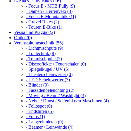
E-Bikes , City Bikes (16)
- Focus E - MTB Fully (9)
- Damen / Herrenvelo (3)
- Focus E-Mountanbike (1)
- Gravel Bikes (2)
- Touren E-Bike (1)
Vespa und Piaggio (2)
Outlet (0)
Veranstaltungstechnik (56)
- Lichtmischpute (9)
- Tontechnik (8)
- Tonmischpulte (5)
- Discoeffekte / Feuerschalen (0)
- Spiegelkugel / UV (5)
- Theaterscheinwerfer (0)
- LED Scheinwerfer (3)
- Blinder (0)
- Fassadenbeleuchtung (2)
- Moving / Beam / Washlight (3)
- Nebel / Dunst / Seifenblasen Maschinen (4)
- Follospot (0)
- Endstufen (5)
- Fotos (1)
- Langzeitmieten (0)
- Beamer / Leinwände (4)