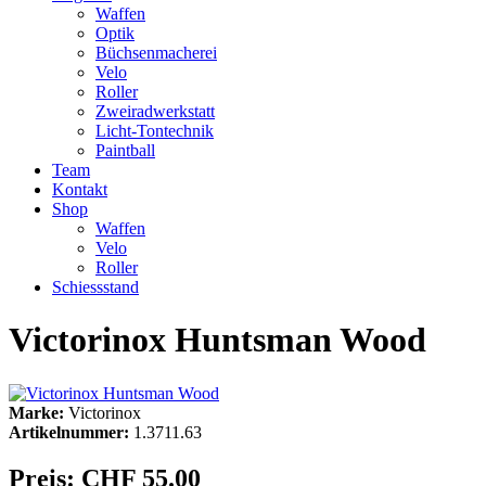
Waffen
Optik
Büchsenmacherei
Velo
Roller
Zweiradwerkstatt
Licht-Tontechnik
Paintball
Team
Kontakt
Shop
Waffen
Velo
Roller
Schiessstand
Victorinox Huntsman Wood
Marke:
Victorinox
Artikelnummer:
1.3711.63
Preis:
CHF 55.00