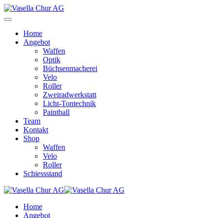
Home
Angebot
Waffen
Optik
Büchsenmacherei
Velo
Roller
Zweiradwerkstatt
Licht-Tontechnik
Paintball
Team
Kontakt
Shop
Waffen
Velo
Roller
Schiessstand
Home
Angebot