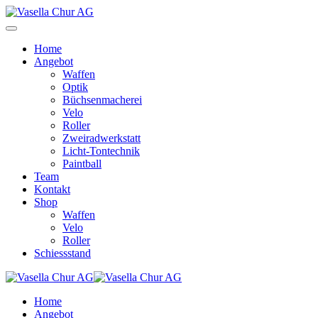
Home
Angebot
Waffen
Optik
Büchsenmacherei
Velo
Roller
Zweiradwerkstatt
Licht-Tontechnik
Paintball
Team
Kontakt
Shop
Waffen
Velo
Roller
Schiessstand
Home
Angebot