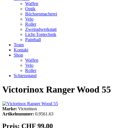
Waffen
Optik
Büchsenmacherei
Velo
Roller
Zweiradwerkstatt
Licht-Tontechnik
Paintball
Team
Kontakt
Shop
Waffen
Velo
Roller
Schiessstand
Victorinox Ranger Wood 55
Marke:
Victorinox
Artikelnummer:
0.9561.63
Preis:
CHF 99.00