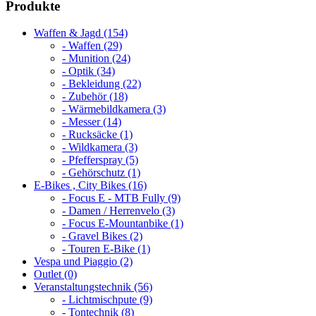
Produkte
Waffen & Jagd (154)
- Waffen (29)
- Munition (24)
- Optik (34)
- Bekleidung (22)
- Zubehör (18)
- Wärmebildkamera (3)
- Messer (14)
- Rucksäcke (1)
- Wildkamera (3)
- Pfefferspray (5)
- Gehörschutz (1)
E-Bikes , City Bikes (16)
- Focus E - MTB Fully (9)
- Damen / Herrenvelo (3)
- Focus E-Mountanbike (1)
- Gravel Bikes (2)
- Touren E-Bike (1)
Vespa und Piaggio (2)
Outlet (0)
Veranstaltungstechnik (56)
- Lichtmischpute (9)
- Tontechnik (8)